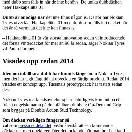
med dubb som fälls in när de inte behövs. De unika dubbdäcken
heter Hakkapeliitta 01.
Dubb är onödiga när
det inte finns någon is. Därför har Nokian
Tyres utvecklat Hakkapeliitta 01 med dubb som fälls in i däcket när
det är så varmt att det inte kan finnas is.
– Hakkapeliitta 01 är vår största innovation sedan vi introducerade
det första vinterdäcket för mer än 90 år sedan, säger Nokian Tyres
vd Paolo Pompei.
Visades upp redan 2014
Idén om infällbara dubb har funnits länge
inom Nokian Tyres,
men det har tagit lång tid att utveckla en färdig produkt. Redan 2014
visades ett koncept upp. Tusentals prototypdäck har testats sedan
dess.
Nokian Tyres marknadsavdelning har naturligtvis kommit på ett
fräckt engelskt namn på de infällbara dubben: On-Demand Grip
som bygger på Double Action Stud Technology.
Om däcken verkligen fungerar så
väl
som
pressmeddelandet
påstår återstår att se i kommande
däcktester, men onekligen låter det lockande när man bor i ett land