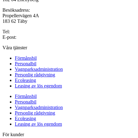
Besöksadress:
Propellervägen 4A
183 62 Täby
Tel:
08-544 706 00
E-post:
info@svealeasing.se
Våra tjänster
Förmånsbil
Personalbil
Vagnparksadministration
Personlig rådgivning
Ecoleasing
Leasing av lös egendom
Förmånsbil
Personalbil
Vagnparksadministration
Personlig rådgivning
Ecoleasing
Leasing av lös egendom
För kunder